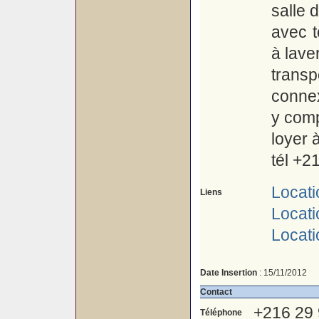
salle 
avec t
à lave
transp
connexi
y comp
loyer 
tél +2
Locati
Liens
Locat
Locat
Date Insertion
: 15/11/2012
Contact
+216 29
Téléphone