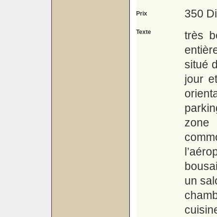
350 D
Prix
Texte
très 
entiè
situé 
jour e
orient
parkin
zone 
commo
l’aéro
bousa
un sal
chamb
cuisin