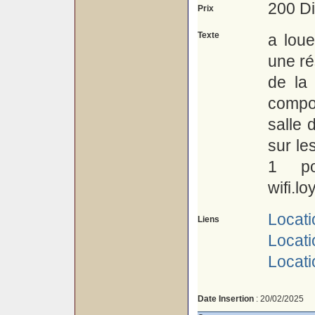
200 D
Prix
Texte
a lou
une ré
de la 
compo
salle 
sur le
1 po
wifi.l
Locati
Liens
Locat
Locati
Date Insertion
: 20/02/2025