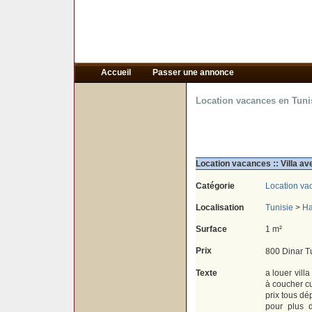
Accueil
Passer une annonce
Location vacances en Tuni
Location vacances :: Villa 
Catégorie
Location va
Localisation
Tunisie
>
H
Surface
1 m²
Prix
800 Dinar T
Texte
a louer vil
à coucher cu
prix tous dé
pour plus d