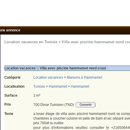
une annonce
Location vacances en Tunisie
Villa avec piscine hammamet nord c
>
Location vacances :: Villa avec piscine hammamet nord craxi
Catégorie
Location vacances
>
Maisons à Hammamet
Localisation
Tunisie
>
Hammamet
>
Hammamet
Surface
1 m²
Prix
700 Dinar Tunisien (TND)
Texte
a louer étage de villa avec piscine hammamet nord se compo
chambres à coucher cuisine et salle de bain et wc séparé av
prix 700dt la nuitée
pour plus d'informations veuillez consulter le +21650644