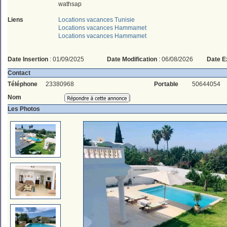
wathsap
Liens
Locations vacances Tunisie
Locations vacances Hammamet
Locations vacances Hammamet
Date Insertion
: 01/09/2025
Date Modification
: 06/08/2026
Date E
Contact
Téléphone
23380968
Portable
50644054
Nom
Les Photos