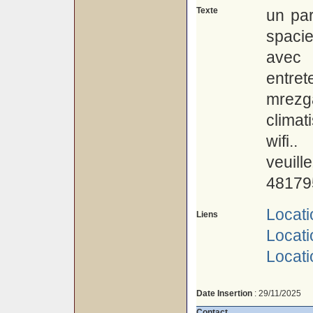
Texte
un par
spaci
avec 
entre
mrez
climat
wifi..
veuill
48179
Locati
Liens
Locat
Locati
Date Insertion
: 29/11/2025
Contact