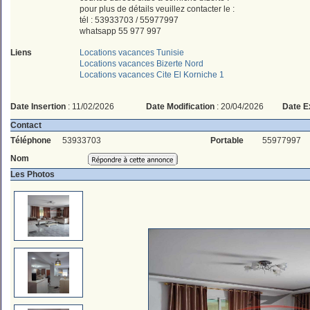
pour plus de détails veuillez contacter le :
tél : 53933703 / 55977997
whatsapp 55 977 997
Liens
Locations vacances Tunisie
Locations vacances Bizerte Nord
Locations vacances Cite El Korniche 1
Date Insertion
: 11/02/2026
Date Modification
: 20/04/2026
Date E
Contact
Téléphone
53933703
Portable
55977997
Nom
Les Photos