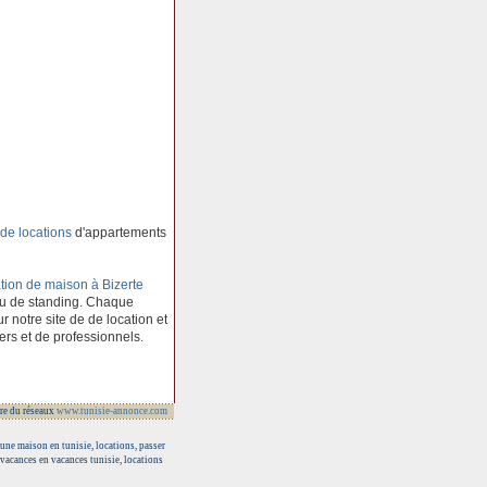
de locations
d'appartements
tion de maison à Bizerte
au de standing. Chaque
r notre site de de location et
ers et de professionnels.
re du réseaux
www.tunisie-annonce.com
 une maison en tunisie, locations, passer
e vacances en vacances tunisie, locations