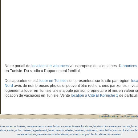
Notre portail de
locations de vacances
vous propose des centaines d'
annonces 
en Tunisie. Du studio à l'appartement familial.
Des appartements à
louer en Tunisie
sont présentées sur le site par région,
loca
Nord
avec de nombreuses photos et peuvent être recherchées par zones, nive
logement à louer en Tunisie, a été ajouté par son propriétaire et mis en valeur su
location de vacnaces en Tunisie. Vente
location à Cite El Korniche 1
de particuli
tunisie-location.com © est memb
tions vacances tunisie, vacances tunisie immobilier, vacances tunisie locations, location de vacances en tunisie, louer
tion, vente , achat, maison, appartement, louer, vendre, acheter, location, locations , immobilier, maison, locations d
vacances tunisie, vacances tunisie locations, site tunisien pour les locations de vacances.