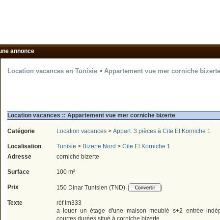
une annonce
Location vacances en Tunisie
Appartement vue mer corniche bizerte 
>
Location vacances :: Appartement vue mer corniche bizerte
Catégorie
Location vacances
>
Appart. 3 pièces à Cite El Korniche 1
Localisation
Tunisie
>
Bizerte Nord
>
Cite El Korniche 1
Adresse
corniche bizerte
Surface
100 m²
Prix
150 Dinar Tunisien (TND)
Texte
réf lm333
a louer un étage d'une maison meublé s+2 entrée indé
courtes durées situé à corniche bizerte .