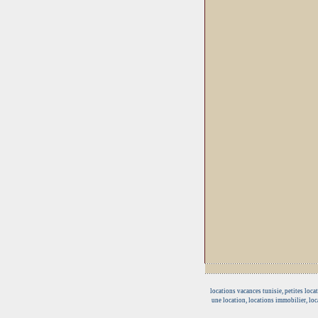
locations vacances tunisie, petites loca
une location, locations immobilier, loca