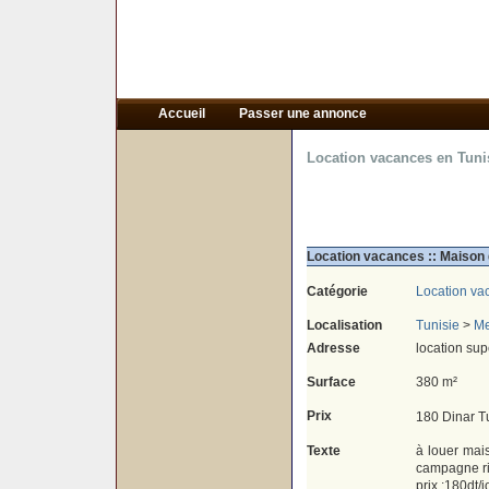
Accueil
Passer une annonce
Location vacances en Tuni
Location vacances :: Maiso
Catégorie
Location va
Localisation
Tunisie
>
Me
Adresse
location su
Surface
380 m²
Prix
180 Dinar T
Texte
à louer mai
campagne ri
prix :180dt/j