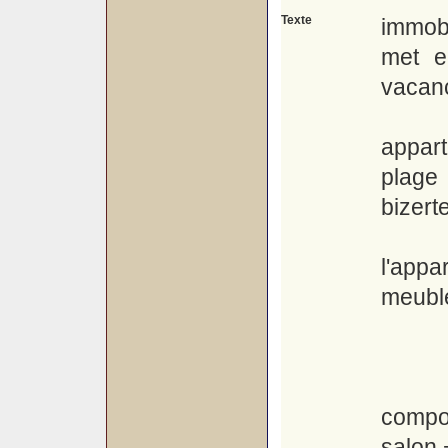
Texte
immob
met e
vacan
appar
plage 
bizert
l'app
meubl
compo
salon 