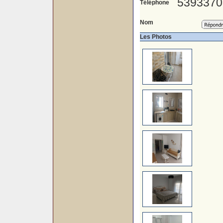
5393370
Téléphone
Nom
Les Photos