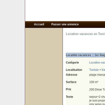
Accueil
Passer une annonce
Location vacances en Tuni
Location vacances :: 1er étag
Catégorie
Location va
Localisation
Tunisie
>
Ke
Adresse
plage mars
Surface
100 m²
Prix
200 Dinar T
Texte
je suis propr
prix selon l