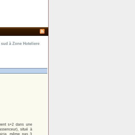
sud à Zone Hoteliere
ement s+2 dans une
ssenceur), situé à
nicia, même pas 3