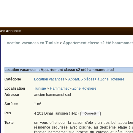
une annonce
Location vacances en Tunisie
Appartement classe s2 été hammamet 
>
Location vacances :: Appartement classe s2 été hammamet sud
Catégorie
Location vacances
>
Appart. 5 pièces+ à Zone Hoteliere
Localisation
Tunisie
>
Hammamet
>
Zone Hoteliere
Adresse
ancien hammamet sud
Surface
1 m²
Prix
4 201 Dinar Tunisien (TND)
Texte
on vous offre pour la saison d'été , un très bel appart
résidence sécurisée avec piscine, au deuxième étage ( a
l'ancien hammamet sud proche du calypso et hôtel phe