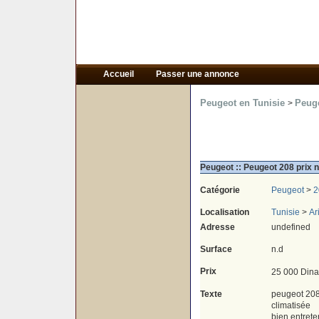
Accueil
Passer une annonce
Peugeot en Tunisie
Peuge
>
Peugeot :: Peugeot 208 prix 
Catégorie
Peugeot
>
2
Localisation
Tunisie
>
Ar
Adresse
undefined
Surface
n.d
Prix
25 000 Dina
Texte
peugeot 208
climatisée
bien entret