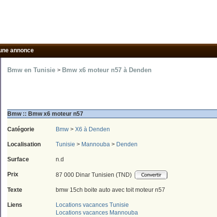
une annonce
Bmw en Tunisie
Bmw x6 moteur n57 à Denden
>
Bmw :: Bmw x6 moteur n57
Catégorie
Bmw
>
X6 à Denden
Localisation
Tunisie
>
Mannouba
>
Denden
Surface
n.d
Prix
87 000 Dinar Tunisien (TND)
Texte
bmw 15ch boite auto avec toit moteur n57
Liens
Locations vacances Tunisie
Locations vacances Mannouba