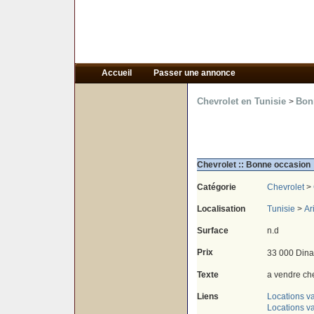
Accueil
Passer une annonce
Chevrolet en Tunisie
Bon
>
Chevrolet :: Bonne occasion
Catégorie
Chevrolet
>
Localisation
Tunisie
>
Ar
Surface
n.d
Prix
33 000 Dina
Texte
a vendre che
Liens
Locations v
Locations va