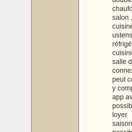
chaufo
salon ,
cuisi
usten
réfri
cuisin
salle 
connex
peut c
y comp
app av
possib
loyer
saison