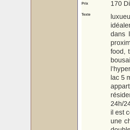
170 D
Prix
Texte
luxueu
idéal
dans l
proxim
food, 
bousai
l’hyp
lac 5 
appar
résid
24h/24
il est
une c
doubl