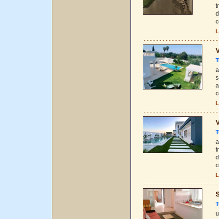
t
d
c
L
V
T
a
s
a
c
L
V
T
a
t
d
c
L
S
T
u