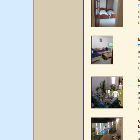
T
s
s
L
M
T
p
c
L
M
T
p
r
i
L
V
l
T
a