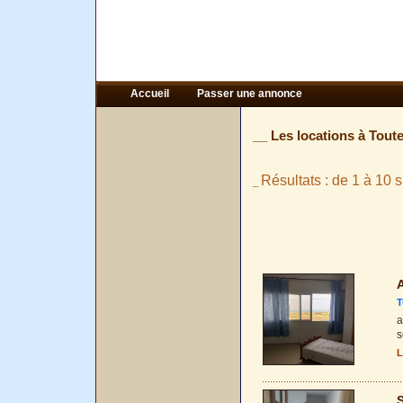
Accueil
Passer une annonce
__ Les locations à Tout
Résultats : de 1 à 10 s
_
A
T
a
s
L
S