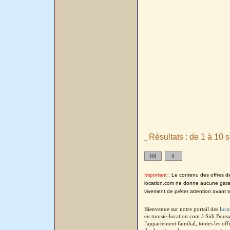
Résultats : de 1 à 10 s
_
Important :
Le contenu des offres de l
location.com ne donne aucune garanti
vivement de prêter attention avant t
Bienvenue sur notre portail des
loca
en tunisie-location.com à Sidi Bous
l'appartement familial, toutes les o