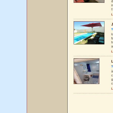
d
i
l
L
J
T
l
f
h
a
L
L
T
à
c
g
c
L