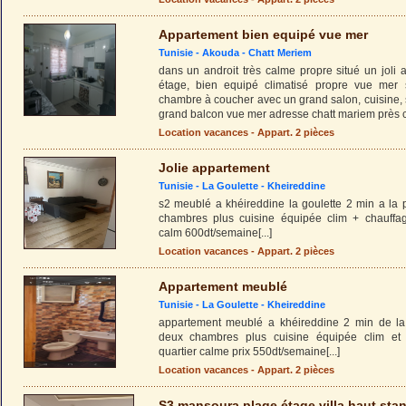
Appartement bien equipé vue mer
Tunisie -
Akouda
-
Chatt Meriem
dans un androit très calme propre situé un jol
étage, bien equipé climatisé propre vue mer
chambre à coucher avec un grand salon, cuisine, 
grand balcon vue mer adresse chatt mariem près c
Location vacances - Appart. 2 pièces
Jolie appartement
Tunisie -
La Goulette
-
Kheireddine
s2 meublé a khéireddine la goulette 2 min a la 
chambres plus cuisine équipée clim + chauffage
calm 600dt/semaine
[...]
Location vacances - Appart. 2 pièces
Appartement meublé
Tunisie -
La Goulette
-
Kheireddine
appartement meublé a khéireddine 2 min de la
deux chambres plus cuisine équipée clim et 
quartier calme prix 550dt/semaine
[...]
Location vacances - Appart. 2 pièces
S3 mansoura plage étage villa haut sta