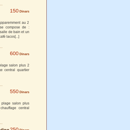
150
Dinars
i apparemment au 2
 se compose de :
salle de bain et un
afé lacos
[...]
600
Dinars
plage salon plus 2
 central quartier
550
Dinars
 plage salon plus
chauffage central
250
nding