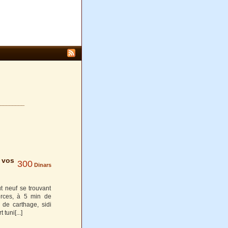
________
 vos
300
Dinars
t neuf se trouvant
erces, à 5 min de
 de carthage, sidi
t tuni
[...]