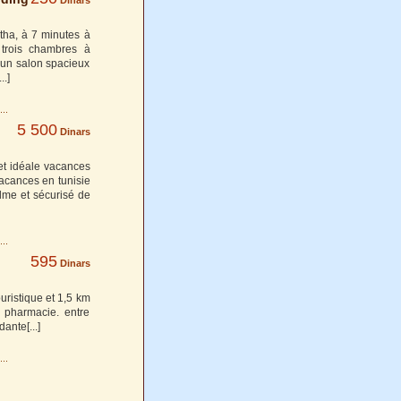
Dinars
atha, à 7 minutes à
trois chambres à
. un salon spacieux
...]
5 500
Dinars
t idéale vacances
vacances en tunisie
alme et sécurisé de
595
Dinars
ouristique et 1,5 km
 pharmacie. entre
ndante
[...]