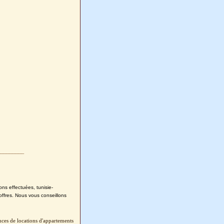
________
ons effectuées, tunisie-
offres. Nous vous conseillons
nces de locations d'appartements