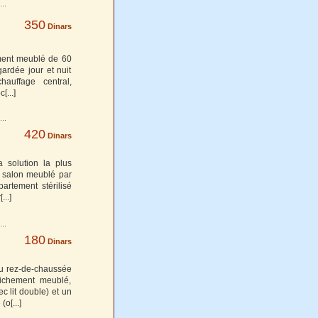
350
Dinars
ment meublé de 60
ardée jour et nuit
hauffage central,
oc
[...]
420
Dinars
 solution la plus
 salon meublé par
artement stérilisé
r
[...]
180
Dinars
au rez-de-chaussée
richement meublé,
c lit double) et un
 (o
[...]