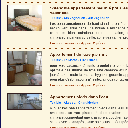
Splendide appartement meublé pour les
vacances
Tunisie -
Ain Zaghouan
-
Ain Zaghouan
très beau appartement de haut standing entière
m2 couvert, situé dans une nouvelle résidence g
calme et bien entretenu belle orientation, c
climatiseurs parking surveillé. zone très calme, pr
Location vacances - Appart. 2 pièces
Appartement de luxe par nuit
Tunisie -
La Marsa
-
Cite Erriadh
pour vos vacances à tunis propriétaire vous la
optimale des studios de type une chambre et un
jour à tunis route la marsa hygiène garantie app
pour plus d'informations n'hésitez à nous contacte
Location vacances - Appart. 2 pièces
Appartement pieds dans l'eau
Tunisie -
Akouda
-
Chatt Meriem
a louer très beau appartement pieds dans l'eau 
avec terrasse vue piscine à chott mariem , 
climatisé, comportant une chambre à coucher (ave
salon avec 3 canapés , salle bain, cuisine équipée
Location vacances - Appart. 2 pièces