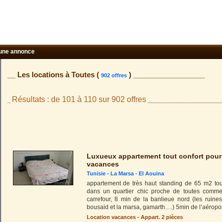
une annonce
__ Les locations à Toutes (
) __________________
902 offres
Résultats : de 101 à 110 sur 902 offres
_
_________________________
Luxueux appartement tout confort pour
vacances
Tunisie -
La Marsa
-
El Aouina
appartement de très haut standing de 65 m2 tou
dans un quartier chic proche de toutes comm
carrefour, 8 min de la banlieue nord (les ruines
bousaid et la marsa, gamarth….) 5min de l’aéropor
Location vacances - Appart. 2 pièces