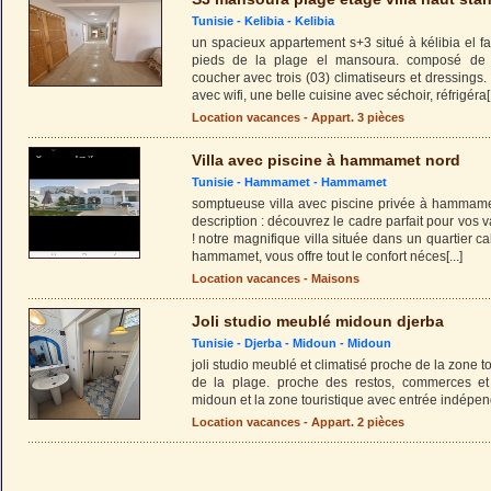
Tunisie -
Kelibia
-
Kelibia
un spacieux appartement s+3 situé à kélibia el f
pieds de la plage el mansoura. composé de 
coucher avec trois (03) climatiseurs et dressings
avec wifi, une belle cuisine avec séchoir, réfrigéra
[
Location vacances - Appart. 3 pièces
Villa avec piscine à hammamet nord
Tunisie -
Hammamet
-
Hammamet
somptueuse villa avec piscine privée à hammame
description : découvrez le cadre parfait pour vos 
! notre magnifique villa située dans un quartier c
hammamet, vous offre tout le confort néces
[...]
Location vacances - Maisons
Joli studio meublé midoun djerba
Tunisie -
Djerba - Midoun
-
Midoun
joli studio meublé et climatisé proche de la zone t
de la plage. proche des restos, commerces et
midoun et la zone touristique avec entrée indépe
Location vacances - Appart. 2 pièces