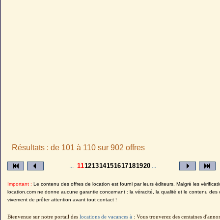
Résultats : de 101 à 110 sur 902 offres
_
_________________________
11
12
13
14
15
16
17
18
19
20
...
...
Important :
Le contenu des offres de location est fourni par leurs éditeurs. Malgré les vérificati
location.com ne donne aucune garantie concernant : la véracité, la qualité et le contenu des 
vivement de prêter attention avant tout contact !
Bienvenue sur notre portail des
locations de vacances à
: Vous trouverez des centaines d'anno