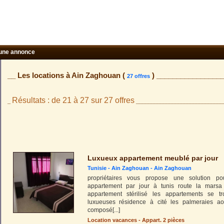
une annonce
__ Les locations à Ain Zaghouan (
) ________________
27 offres
Résultats : de 21 à 27 sur 27 offres
_
_____________________________
Luxueux appartement meublé par jour
Tunisie -
Ain Zaghouan
-
Ain Zaghouan
propriétaires vous propose une solution pou
appartement par jour à tunis route la marsa
appartement stérilisé les appartements se t
luxueuses résidence à cité les palmeraies a
composé
[...]
Location vacances - Appart. 2 pièces