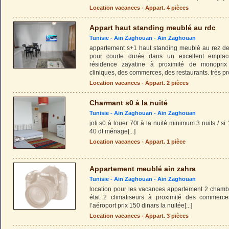
Location vacances - Appart. 4 pièces
Appart haut standing meublé au rdc
Tunisie -
Ain Zaghouan
-
Ain Zaghouan
appartement s+1 haut standing meublé au rez de
pour courte durée dans un excellent emplac
résidence zayatine à proximité de monoprix
cliniques, des commerces, des restaurants. très pr
Location vacances - Appart. 2 pièces
Charmant s0 à la nuité
Tunisie -
Ain Zaghouan
-
Ain Zaghouan
joli s0 à louer 70t à la nuité minimum 3 nuits / si
40 dt ménage
[...]
Location vacances - Appart. 1 pièce
Appartement meublé ain zahra
Tunisie -
Ain Zaghouan
-
Ain Zaghouan
location pour les vacances appartement 2 chamb
état 2 climatiseurs à proximité des commerc
l’aéroport prix 150 dinars la nuitée
[...]
Location vacances - Appart. 3 pièces