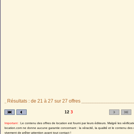
Résultats : de 21 à 27 sur 27 offres
_
_____________________________
1
2
3
Important :
Le contenu des offres de location est fourni par leurs éditeurs. Malgré les vérificati
location.com ne donne aucune garantie concernant : la véracité, la qualité et le contenu des 
vivement de prêter attention avant tout contact !