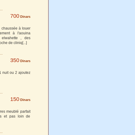
700
Dinars
 chaussée à louer
ement à l'aouina
 elwahette , des
oche de cliniq
[...]
350
Dinars
 1 nuit ou 2 ajoutez
150
Dinars
res meublé parfait
es et pas loin de