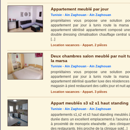
Appartement meublé par jour
Tunisie -
Ain Zaghouan
-
Ain Zaghouan
propriétaires vous propose une solution pou
appartement par jour à tunis route la marsa
appartement stérilisé appartement composé une
double dressing climatisation chauffage central
[...]
Location vacances - Appart. 2 pièces
Deux chambres salon meublé par nuit t
la marsa
Tunisie -
Ain Zaghouan
-
Ain Zaghouan
propriétaires vous propose une solution pou
appartement par jour à tunis route la marsa
appartement stérilisé quartier luxe des résidenc
magasin à pied restaurant des cafés jour et nuit 
Location vacances - Appart. 3 pièces
Appart meublés s3 s2 s1 haut standing
Tunisie -
Ain Zaghouan
-
Ain Zaghouan
appartements s1,s2 et s3 haut standing meublés à
durée dans un excellent emplacement à l'aouina 
à proximité de monoprix elwahette , des cliniqu
des restaurants. très proche de la clinique sok
[...]