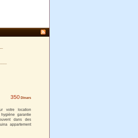
__
____
350
Dinars
r votre location
 hygiène garantie
rouvent dans des
ouina appartement