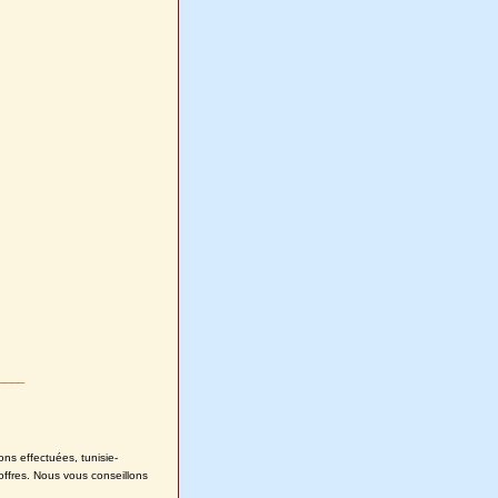
____
ons effectuées, tunisie-
offres. Nous vous conseillons