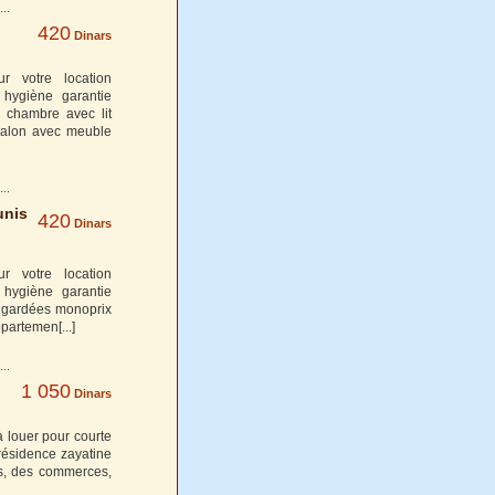
420
Dinars
r votre location
 hygiène garantie
 chambre avec lit
 salon avec meuble
unis
420
Dinars
r votre location
 hygiène garantie
es gardées monoprix
appartemen
[...]
1 050
Dinars
 louer pour courte
résidence zayatine
es, des commerces,