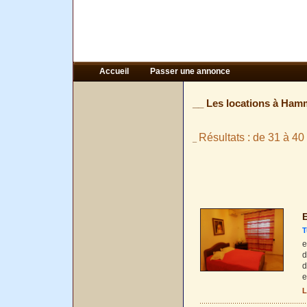
Accueil
Passer une annonce
__ Les locations à Hamm
Résultats : de 31 à 40 
_
E
T
e
d
d
e
L