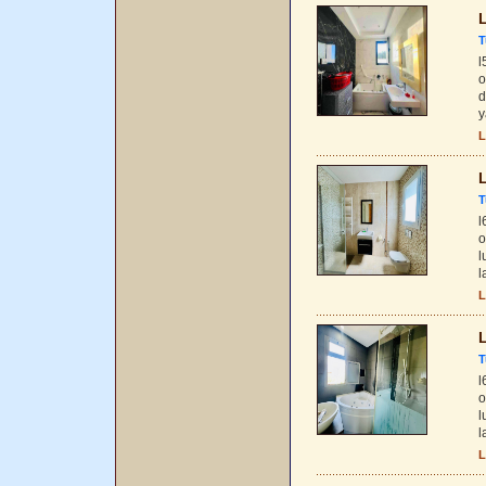
L
T
l
o
d
y
L
L
T
l
o
l
l
L
L
T
l
o
l
l
L