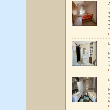
A
T
?
?
?
?
?
L
L
T
l
o
s
s
L
L
T
l
o
s
l
L