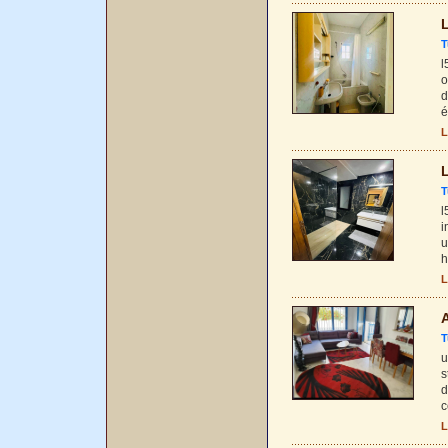
L
T
l
o
d
é
L
L
T
l
i
u
h
L
A
T
u
s
d
c
L