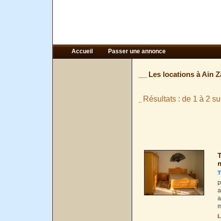
Accueil
Passer une annonce
__ Les locations à Ain 
Résultats : de 1 à 2 su
_
T
T
p
a
a
m
L