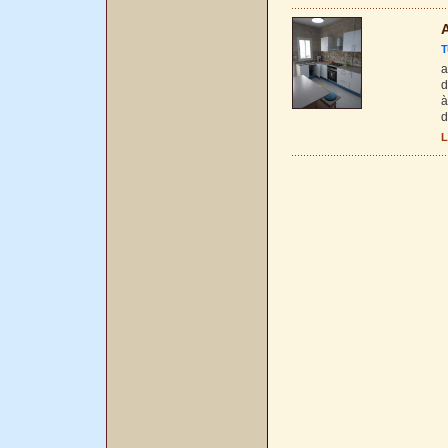
A
T
a
d
à
d
L