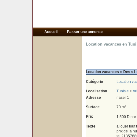
Accueil
Passer une annonce
Location vacances en Tuni
Location vacances :: Des s1 
Catégorie
Location va
Localisation
Tunisie
>
Ar
Adresse
naser 1
Surface
70 m²
Prix
1 500 Dinar
Texte
a louer tout
prix de la nu
tel 2135788