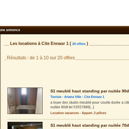
une annonce
__ Les locations à Cite Ennasr 1 (
) _________________
20 offres
Résultats : de 1 à 10 sur 20 offres
_
______________________________
S1 meublé haut standing par nuitée 90d
Tunisie -
Ariana Ville
-
Cite Ennasr 1
a louer des studio meublé pour courte durée a cité
nuitée 90dt tel 53557886
[...]
Location vacances - Appart. 2 pièces
S1 meublé haut standing par nuitée 70d