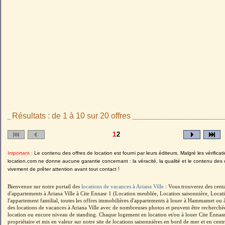
Résultats : de 1 à 10 sur 20 offres
_
______________________________
1
2
Important :
Le contenu des offres de location est fourni par leurs éditeurs. Malgré les vérificati
location.com ne donne aucune garantie concernant : la véracité, la qualité et le contenu des 
vivement de prêter attention avant tout contact !
Bienvenue sur notre portail des
locations de vacances à Ariana Ville
: Vous trouverez des cent
d'appartements à Ariana Ville à Cite Ennasr 1 (Location meublée, Location saisonnière, Locat
l'appartement familial, toutes les offres immobilières d'appartements à louer à Hammamet ou à 
des locations de vacances à Ariana Ville avec de nombreuses photos et peuvent être recherchée
location ou encore niveau de standing. Chaque logement en location et/ou à louer Cite Ennasr 
propriétaire et mis en valeur sur notre site de locations saisonnières en bord de mer et en centre