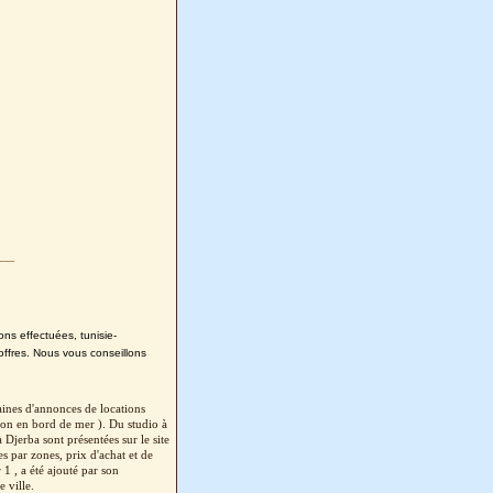
___
ons effectuées, tunisie-
offres. Nous vous conseillons
aines d'annonces de locations
ion en bord de mer ). Du studio à
Djerba sont présentées sur le site
s par zones, prix d'achat et de
1 , a été ajouté par son
 ville.