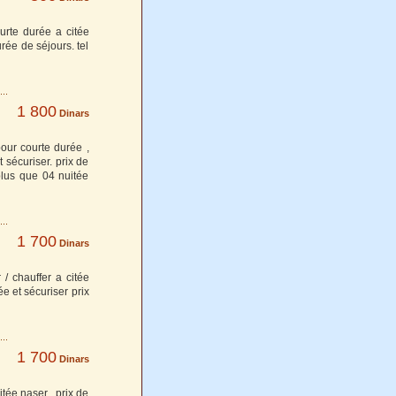
urte durée a citée
urée de séjours. tel
1 800
Dinars
pour courte durée ,
 sécuriser. prix de
 plus que 04 nuitée
1 700
Dinars
/ chauffer a citée
e et sécuriser prix
1 700
Dinars
tée naser . prix de