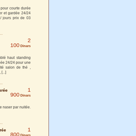
 pour courte durée
ser et gardée 24/24
/ jours prix de 03
2
100
Dinars
blé haut standing
dée 24/24 pour une
té salon de thé ,
,
[...]
1
urée
900
Dinars
e naser par nuitée.
1
rée
800
Dinars