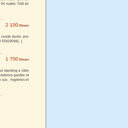
 04 nuitée 70dt tel
2 100
Dinars
 courte durée. prix
tel 55929096
[...]
1 700
Dinars
ut standing a citée
résidence gardée et
n sus , hygiènes et