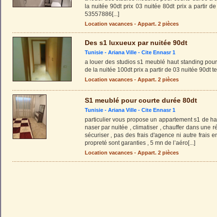
la nuitée 90dt prix 03 nuitée 80dt prix a partir de
53557886
[...]
Location vacances - Appart. 2 pièces
Des s1 luxueux par nuitée 90dt
Tunisie -
Ariana Ville
-
Cite Ennasr 1
a louer des studios s1 meublé haut standing pour
de la nuitée 100dt prix a partir de 03 nuitée 90dt 
Location vacances - Appart. 2 pièces
S1 meublé pour courte durée 80dt
Tunisie -
Ariana Ville
-
Cite Ennasr 1
particulier vous propose un appartement s1 de ha
naser par nuitée , climatiser , chauffer dans une 
sécuriser , pas des frais d'agence ni autre frais e
propreté sont garanties , 5 mn de l’aéro
[...]
Location vacances - Appart. 2 pièces