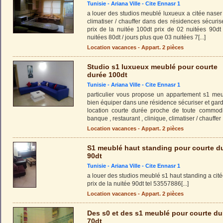
Tunisie -
Ariana Ville
-
Cite Ennasr 1
a louer des studios meublé luxueux a citée naser
climatiser / chauffer dans des résidences sécuri
prix de la nuitée 100dt prix de 02 nuitées 90dt 
nuitées 80dt / jours plus que 03 nuitées 7
[...]
Location vacances - Appart. 2 pièces
Studio s1 luxueux meublé pour courte
durée 100dt
Tunisie -
Ariana Ville
-
Cite Ennasr 1
particulier vous propose un appartement s1 meu
bien équiper dans une résidence sécuriser et gar
location courte durée proche de toute commodi
banque , restaurant , clinique, climatiser / chauffer 
Location vacances - Appart. 2 pièces
S1 meublé haut standing pour courte d
90dt
Tunisie -
Ariana Ville
-
Cite Ennasr 1
a louer des studios meublé s1 haut standing a cité
prix de la nuitée 90dt tel 53557886
[...]
Location vacances - Appart. 2 pièces
Des s0 et des s1 meublé pour courte du
70dt