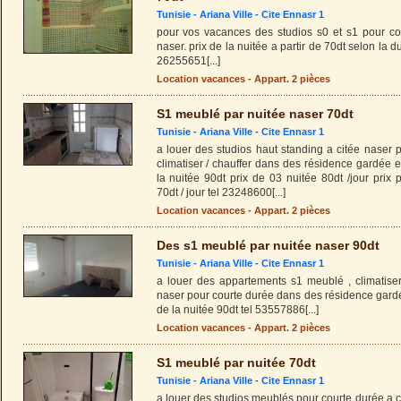
Tunisie -
Ariana Ville
-
Cite Ennasr 1
pour vos vacances des studios s0 et s1 pour co
naser. prix de la nuitée a partir de 70dt selon la d
26255651
[...]
Location vacances - Appart. 2 pièces
S1 meublé par nuitée naser 70dt
Tunisie -
Ariana Ville
-
Cite Ennasr 1
a louer des studios haut standing a citée naser 
climatiser / chauffer dans des résidence gardée et
la nuitée 90dt prix de 03 nuitée 80dt /jour prix
70dt / jour tel 23248600
[...]
Location vacances - Appart. 2 pièces
Des s1 meublé par nuitée naser 90dt
Tunisie -
Ariana Ville
-
Cite Ennasr 1
a louer des appartements s1 meublé , climatiser 
naser pour courte durée dans des résidence gardé
de la nuitée 90dt tel 53557886
[...]
Location vacances - Appart. 2 pièces
S1 meublé par nuitée 70dt
Tunisie -
Ariana Ville
-
Cite Ennasr 1
a louer des studios meublés pour courte durée a ci