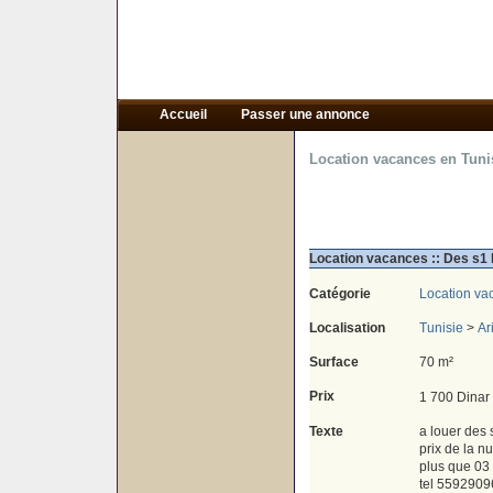
Accueil
Passer une annonce
Location vacances en Tuni
Location vacances :: Des s1 
Catégorie
Location va
Localisation
Tunisie
>
Ar
Surface
70 m²
Prix
1 700 Dinar
Texte
a louer des 
prix de la nu
plus que 03 
tel 5592909