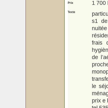
1 700
Prix
Texte
parti
s1 de
nuité
résid
frais
hygièn
de l’a
proch
monopr
transf
le séj
ménage
prix e 
tel 53