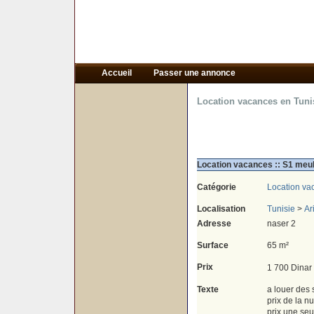
Accueil
Passer une annonce
Location vacances en Tuni
Location vacances :: S1 meub
Catégorie
Location va
Localisation
Tunisie
>
Ar
Adresse
naser 2
Surface
65 m²
Prix
1 700 Dinar
Texte
a louer des 
prix de la n
prix une seu