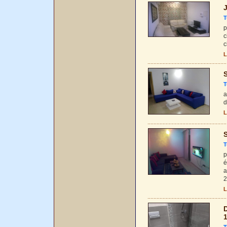
J
T
p
c
c
L
S
T
a
d
L
S
T
p
é
a
2
L
D