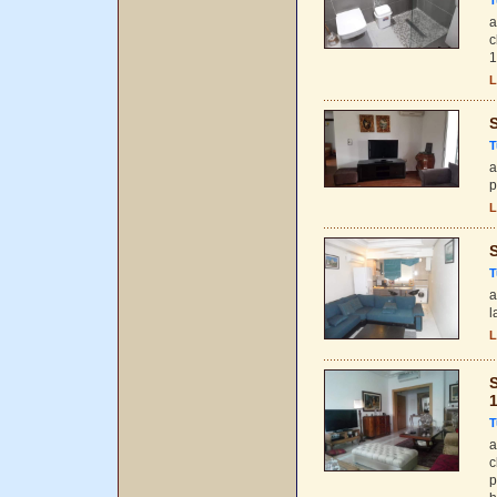
T
a
c
1
L
S
T
a
p
L
S
T
a
l
L
S
T
a
c
p