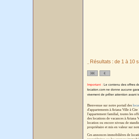
Résultats : de 1 à 10 s
_
Important :
Le contenu des offres de l
location.com ne donne aucune garanti
vivement de prêter attention avant t
Bienvenue sur notre portail des
loca
d'appartements à Ariana Ville à Cit
l'appartement familial, toutes les o
des locations de vacances à Ariana V
location ou encore niveau de standin
propriétaire et mis en valeur sur not
Ces annonces immobilières de locatio