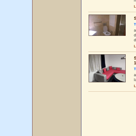
h
L
S
T
a
d
d
L
S
T
a
l
L