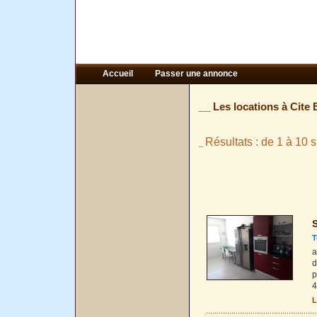
Accueil
Passer une annonce
__ Les locations à Cite 
Résultats : de 1 à 10 s
_
S
T
a
d
p
4
L