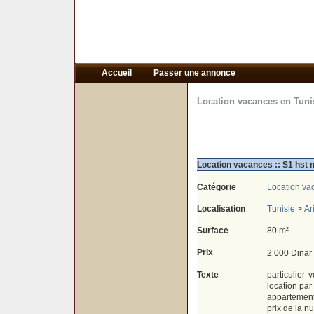
Accueil
Passer une annonce
Location vacances en Tuni
Location vacances :: S1 hst 
Catégorie
Location va
Localisation
Tunisie
>
Ar
Surface
80 m²
Prix
2 000 Dinar
Texte
particulier
location par
appartement 
prix de la nu