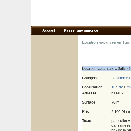
Accueil
Passer une annonce
Location vacances en Tuni
Location vacances :: Jolie s1
Catégorie
Location va
Localisation
Tunisie
>
Ar
Adresse
naser 2
Surface
70 m²
Prix
2 100 Dinar
Texte
particulier
dans une rés
prix de la n