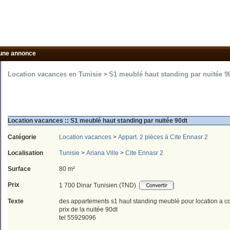
une annonce
Location vacances en Tunisie
S1 meublé haut standing par nuitée 90
>
Location vacances :: S1 meublé haut standing par nuitée 90dt
Catégorie
Location vacances
>
Appart. 2 pièces à Cite Ennasr 2
Localisation
Tunisie
>
Ariana Ville
>
Cite Ennasr 2
Surface
80 m²
Prix
1 700 Dinar Tunisien (TND)
Texte
des appartements s1 haut standing meublé pour location a co
prix de la nuitée 90dt
tel 55929096