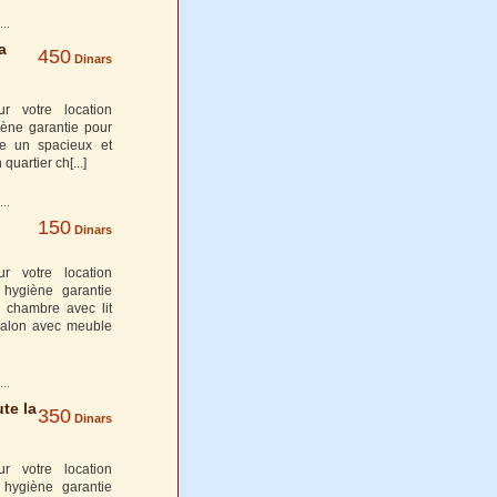
a
450
Dinars
r votre location
iène garantie pour
re un spacieux et
 quartier ch
[...]
150
Dinars
r votre location
 hygiène garantie
 chambre avec lit
 salon avec meuble
te la
350
Dinars
r votre location
 hygiène garantie