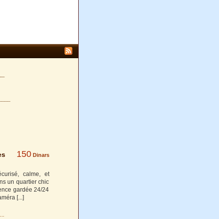
__
____
150
es
Dinars
curisé, calme, et
ns un quartier chic
ence gardée 24/24
caméra
[...]