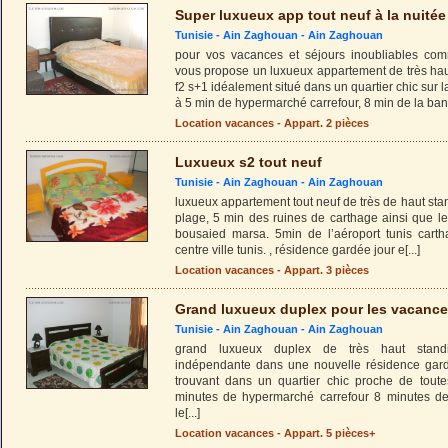
Super luxueux app tout neuf à la nuitée
Tunisie -
Ain Zaghouan
-
Ain Zaghouan
pour vos vacances et séjours inoubliables c
vous propose un luxueux appartement de très hau
f2 s+1 idéalement situé dans un quartier chic sur l
à 5 min de hypermarché carrefour, 8 min de la ban
Location vacances - Appart. 2 pièces
Luxueux s2 tout neuf
Tunisie -
Ain Zaghouan
-
Ain Zaghouan
luxueux appartement tout neuf de très de haut sta
plage, 5 min des ruines de carthage ainsi que le
bousaied marsa. 5min de l’aéroport tunis cart
centre ville tunis. , résidence gardée jour e
[...]
Location vacances - Appart. 3 pièces
Grand luxueux duplex pour les vacanc
Tunisie -
Ain Zaghouan
-
Ain Zaghouan
grand luxueux duplex de très haut stand
indépendante dans une nouvelle résidence gardé
trouvant dans un quartier chic proche de tou
minutes de hypermarché carrefour 8 minutes de
le
[...]
Location vacances - Appart. 5 pièces+