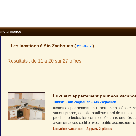
une annonce
__ Les locations à Ain Zaghouan (
) ________________
27 offres
Résultats : de 11 à 20 sur 27 offres
_
_____________________________
Luxueux appartement pour vos vacanc
Tunisie -
Ain Zaghouan
-
Ain Zaghouan
luxueux appartement tout neuf bien décoré sé
surtout propre, dans la banlieue nord de tunis, da
proche de toutes les commodités dans une résid
ayant un accès codifié avec double ascenseurs, 
Location vacances - Appart. 2 pièces