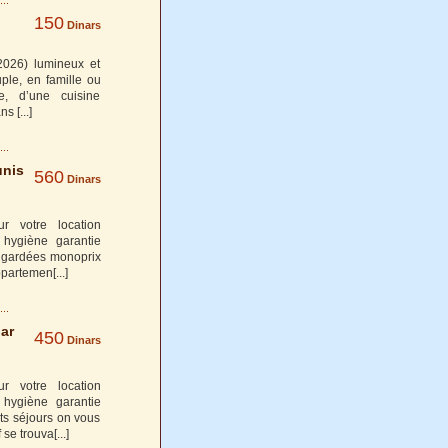
150
Dinars
2026) lumineux et
ple, en famille ou
le, d’une cuisine
ans
[...]
unis
560
Dinars
r votre location
 hygiène garantie
es gardées monoprix
appartemen
[...]
ar
450
Dinars
r votre location
 hygiène garantie
ts séjours on vous
 se trouva
[...]