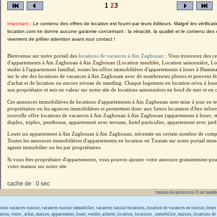
1
2
3
Important :
Le contenu des offres de location est fourni par leurs éditeurs. Malgré les vérificati
location.com ne donne aucune garantie concernant : la véracité, la qualité et le contenu des 
vivement de prêter attention avant tout contact !
Bienvenue sur notre portail des
locations de vacances à Ain Zaghouan
: Vous trouverez des ce
d'appartements à Ain Zaghouan à Ain Zaghouan (Location meublée, Location saisonnière, Lo
studio à l'appartement familial, toutes les offres immobilières d'appartements à louer à Hamm
sur le site des locations de vacances à Ain Zaghouan avec de nombreuses photos et peuvent êt
d'achat et de location ou encore niveau de standing. Chaque logement en location et/ou à loue
son propriétaire et mis en valeur sur notre site de locations saisonnières en bord de mer et en c
Ces annonces immobilières de locations d'appartements à Ain Zaghouan sont mise à jour en te
propriétaires ou les agences immobilières et permettent donc aux futurs locataires d'être inf
nouvelle offre locations de vacances à Ain Zaghouan à Ain Zaghouan (appartement à louer, stu
duplex, triplex, penthouse, appartement avec terrasse, hotel particulier, appartement avec jardi
Louer un appartement à Ain Zaghouan à Ain Zaghouan, nécessite un certain nombre de compé
Toutes les annonces immobilières d'appartements en location en Tunisie sur notre portail immo
agents immobilier ou les par propriétaires.
Si vous êtes propriétaire d'appartements, vous pouvez ajouter votre annonce gratuitement po
votre maison sur notre site.
cache de : 0 sec
tunisie-location.com © est memb
tions vacances tunisie, vacances tunisie immobilier, vacances tunisie locations, location de vacances en tunisie, louer
tion, vente , achat, maison, appartement, louer, vendre, acheter, location, locations , immobilier, maison, locations d