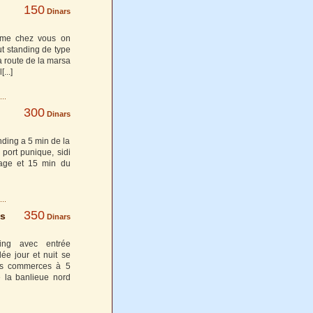
150
Dinars
omme chez vous on
t standing de type
a route de la marsa
l
[...]
300
Dinars
nding a 5 min de la
 port punique, sidi
hage et 15 min du
350
es
Dinars
ing avec entrée
e jour et nuit se
tes commerces à 5
 la banlieue nord