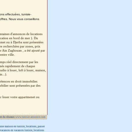
ons effectuées, tunisie-
offres. Nous vous conseillons
ntaines d'annonces de locations
cation en bord de mer ). Du
amet ou à Djerba sont présentées
re recherchées par zones, prix
r Ain Zaghouan , a été ajouté par
entre ville.
mps réel directement par les
ormés rapidement de chaque
dio à louer, loft à louer, maison,
n...).
tences en droit immobilier.
bilier sont présentées par des
ur louer votre appartmenet ou
re du réseaux
www.tunisie-annonce.com
 une maison en tunisie, locations, passer
e vacances en vacances tunisie, locations