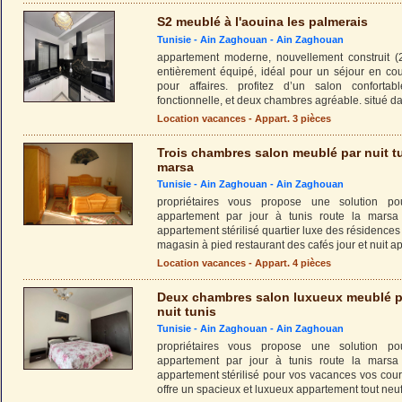
S2 meublé à l'aouina les palmerais
Tunisie -
Ain Zaghouan
-
Ain Zaghouan
appartement moderne, nouvellement construit (
entièrement équipé, idéal pour un séjour en cou
pour affaires. profitez d’un salon confortab
fonctionnelle, et deux chambres agréable. situé d
Location vacances - Appart. 3 pièces
Trois chambres salon meublé par nuit t
marsa
Tunisie -
Ain Zaghouan
-
Ain Zaghouan
propriétaires vous propose une solution pou
appartement par jour à tunis route la marsa
appartement stérilisé quartier luxe des résidenc
magasin à pied restaurant des cafés jour et nuit 
Location vacances - Appart. 4 pièces
Deux chambres salon luxueux meublé p
nuit tunis
Tunisie -
Ain Zaghouan
-
Ain Zaghouan
propriétaires vous propose une solution pou
appartement par jour à tunis route la marsa
appartement stérilisé pour vos vacances vos cour
offre un spacieux et luxueux appartement tout neuf