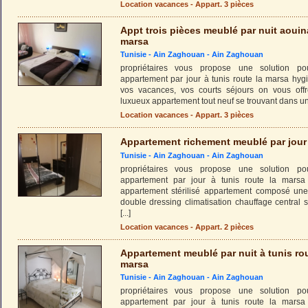
Location vacances - Appart. 3 pièces
Appt trois pièces meublé par nuit aouin
marsa
Tunisie -
Ain Zaghouan
-
Ain Zaghouan
propriétaires vous propose une solution pou
appartement par jour à tunis route la marsa hyg
vos vacances, vos courts séjours on vous off
luxueux appartement tout neuf se trouvant dans un
Location vacances - Appart. 3 pièces
Appartement richement meublé par jour
Tunisie -
Ain Zaghouan
-
Ain Zaghouan
propriétaires vous propose une solution pou
appartement par jour à tunis route la marsa
appartement stérilisé appartement composé une
double dressing climatisation chauffage central
[...]
Location vacances - Appart. 2 pièces
Appartement meublé par nuit à tunis rou
marsa
Tunisie -
Ain Zaghouan
-
Ain Zaghouan
propriétaires vous propose une solution pou
appartement par jour à tunis route la marsa