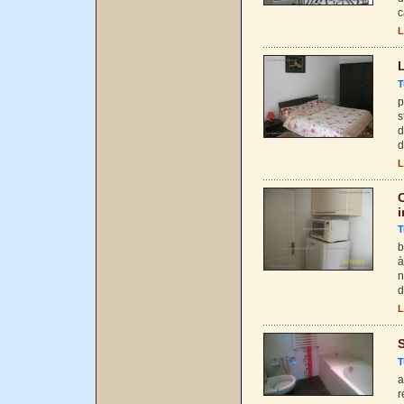
c
L
L
T
p
s
d
d
L
i
T
b
à
n
d
L
S
T
a
r