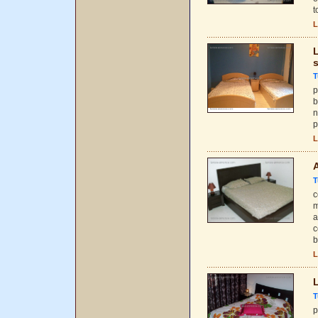
t
L
L
T
p
b
n
p
L
A
T
c
m
a
c
b
L
L
T
p