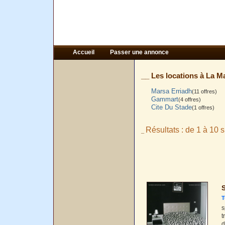
Accueil
Passer une annonce
__ Les locations à La Ma
Marsa Erriadh
(11 offres)
Gammart
(4 offres)
Cite Du Stade
(1 offres)
Résultats : de 1 à 10 s
_
T
s
t
d