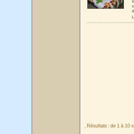
m
s
d
L
Résultats : de 1 à 10 s
_