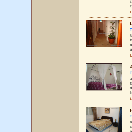
c
c
L
L
T
l
t
n
g
L
T
a
t
d
l
L
F
T
a
c
o