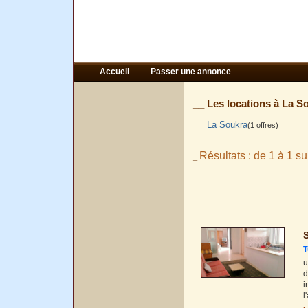
Accueil
Passer une annonce
__ Les locations à La So
La Soukra
(1 offres)
Résultats : de 1 à 1 su
_
S
T
u
d
i
l