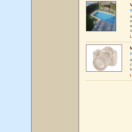
V
T
a
m
w
s
L
M
T
a
c
l
L