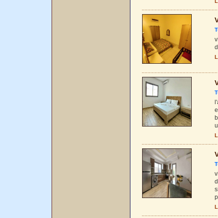
L
V
T
v
d
L
V
T
l
e
b
u
L
V
T
v
d
s
p
L