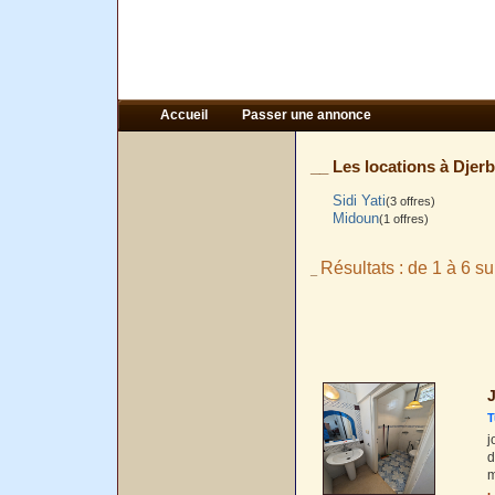
Accueil
Passer une annonce
__ Les locations à Djerb
Sidi Yati
(3 offres)
Midoun
(1 offres)
Résultats : de 1 à 6 su
_
J
T
j
d
m