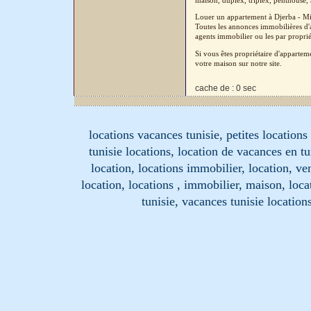
maison, duplex, triplex, penthouse, a
Louer un appartement à Djerba - Mi
Toutes les annonces immobilières d'a
agents immobilier ou les par proprié
Si vous êtes propriétaire d'apparte
votre maison sur notre site.
cache de : 0 sec
locations vacances tunisie, petites location
tunisie locations, location de vacances en tu
location, locations immobilier, location, ve
location, locations , immobilier, maison, loc
tunisie, vacances tunisie location