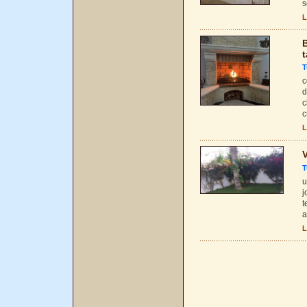
s
L
B
t
T
c
d
c
c
L
V
T
u
j
t
a
L