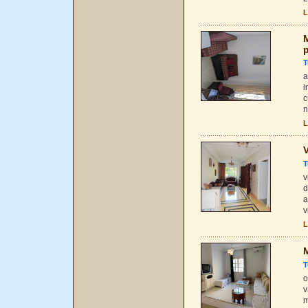
L
M
T
a
i
c
n
L
V
T
v
d
a
v
L
M
T
o
v
m