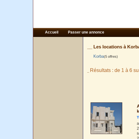
Accueil
Passer une annonce
__ Les locations à Korba
Korba
(5 offres)
Résultats : de 1 à 6 su
_
A
k
T
a
2
s
2