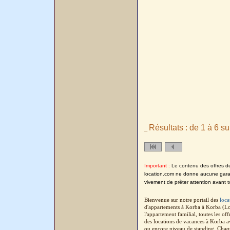
Résultats : de 1 à 6 su
_
Important :
Le contenu des offres de l
location.com ne donne aucune garanti
vivement de prêter attention avant t
Bienvenue sur notre portail des
loca
d'appartements à Korba à Korba (Lo
l'appartement familial, toutes les o
des locations de vacances à Korba a
ou encore niveau de standing. Chaque