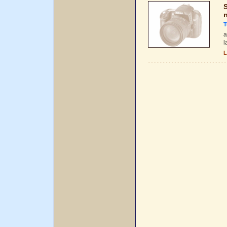
S
n
T
a
l
L