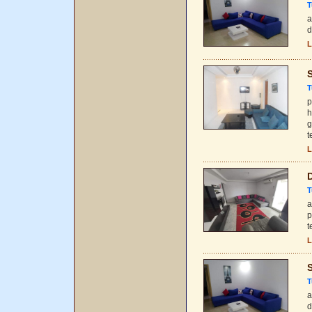
T
a
d
L
S
T
p
h
g
t
L
D
T
a
p
t
L
S
T
a
d