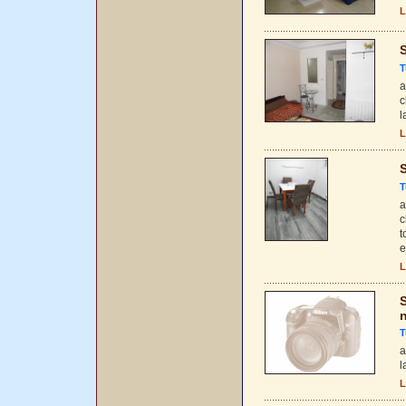
L
S
T
a
c
l
L
S
T
a
c
t
e
L
S
n
T
a
l
L