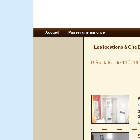
Accueil
Passer une annonce
__ Les locations à Cite 
Résultats : de 11 à 19 
_
S
T
d
d
L
S