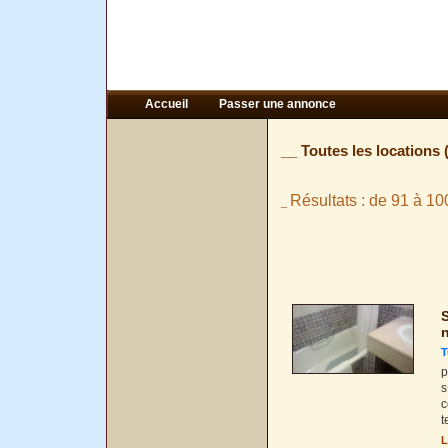
Accueil
Passer une annonce
__ Toutes les locations 
Résultats : de 91 à 10
_
S
n
T
p
s
c
t
L