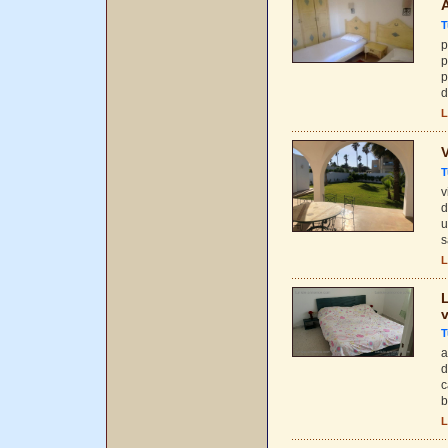
A
T
p
p
p
d
L
V
T
v
d
u
s
L
L
T
a
d
c
b
L