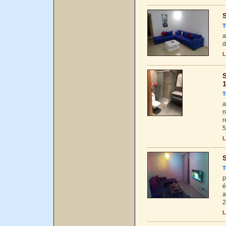
S
T
a
d
L
S
T
a
n
r
5
L
S
T
p
é
a
2
L