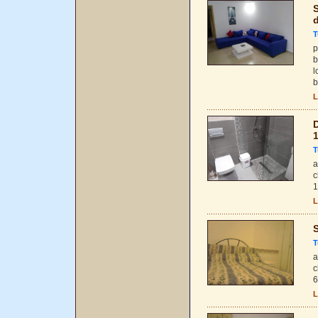
S
d
T
p
b
l
b
L
D
T
a
c
1
L
S
T
a
c
6
L