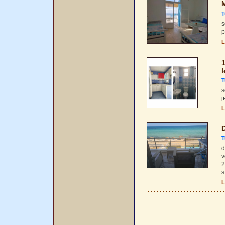
M
T
s
p
L
1
l
T
s
j
L
D
T
d
v
2
s
L