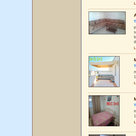
L
A
T
p
s
b
d
L
M
T
m
1
L
M
T
m
1
L