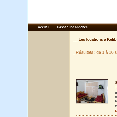
Accueil
Passer une annonce
__ Les locations à Kelib
Résultats : de 1 à 10 s
_
S
T
d
8
b
r
L