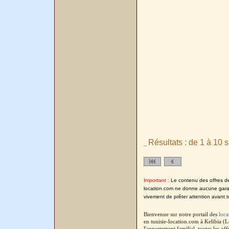
Résultats : de 1 à 10 s
_
Important :
Le contenu des offres de l
location.com ne donne aucune garanti
vivement de prêter attention avant t
Bienvenue sur notre portail des
loca
en tunisie-location.com à Kelibia (
l'appartement familial, toutes les o