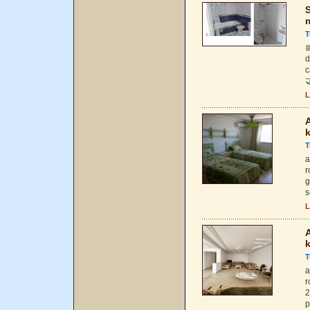
S
T

d
c

L
A
k
T
a
r
g
s
L
A
k
T
a
r
2
p