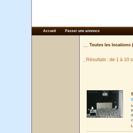
Accueil
Passer une annonce
__ Toutes les locations 
Résultats : de 1 à 10 s
_
T
s
t
d
c
L