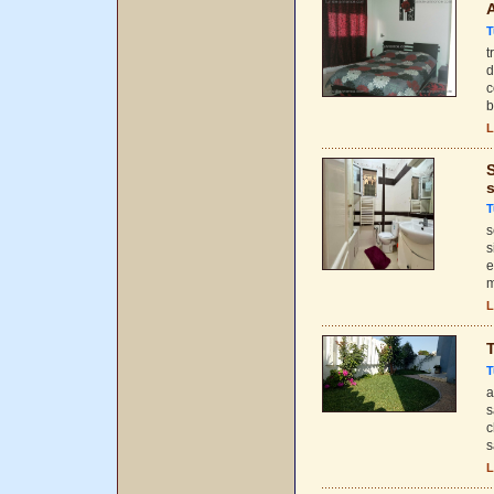
A
T
t
d
c
b
L
S
s
T
s
s
e
m
L
T
T
a
s
c
s
L