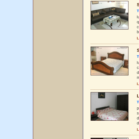
S
T
l
q
c
b
L
S
T
l
c
d
m
L
L
T
p
s
d
d
L