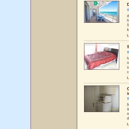
D
T
d
h
5
k
L
S
T
l
n
s
c
L
i
T
b
à
n
d
L