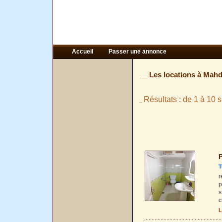
Accueil
Passer une annonce
__ Les locations à Mahd
Résultats : de 1 à 10 s
_
P
T
r
p
s
c
L