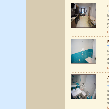
R
T
l
a
p
c
L
R
T
l
z
d
s
L
A
T
s
r
e
e
L