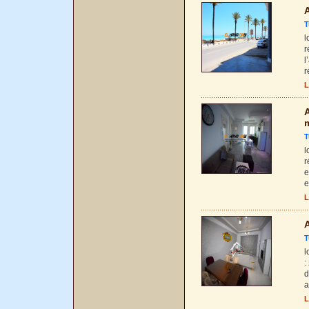
A
T
l
r
l
r
L
A
T
l
r
e
e
L
A
T
l
:
d
a
L