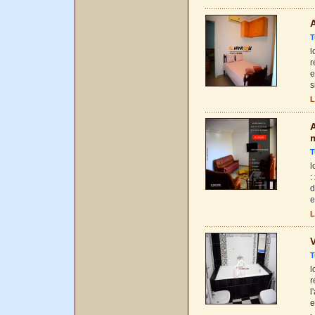
A
T
l
r
e
s
L
A
T
l
:
d
e
L
V
T
l
r
l
e