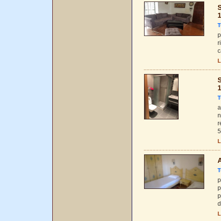
S
T
p
r
c
L
S
T
a
n
r
5
L
A
T
p
p
p
d
L