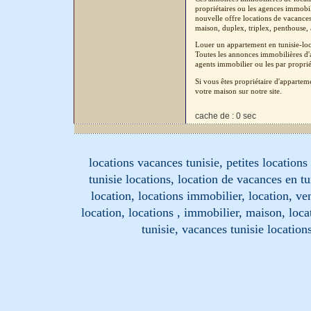
propriétaires ou les agences immobil
nouvelle offre locations de vacances
maison, duplex, triplex, penthouse, a
Louer un appartement en tunisie-loc
Toutes les annonces immobilières d'a
agents immobilier ou les par proprié
Si vous êtes propriétaire d'apparte
votre maison sur notre site.
cache de : 0 sec
locations vacances tunisie, petites location
tunisie locations, location de vacances en tu
location, locations immobilier, location, ve
location, locations , immobilier, maison, loc
tunisie, vacances tunisie location