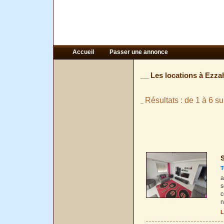
Accueil
Passer une annonce
__ Les locations à Ezza
Résultats : de 1 à 6 su
_
S
T
a
s
c
n
L