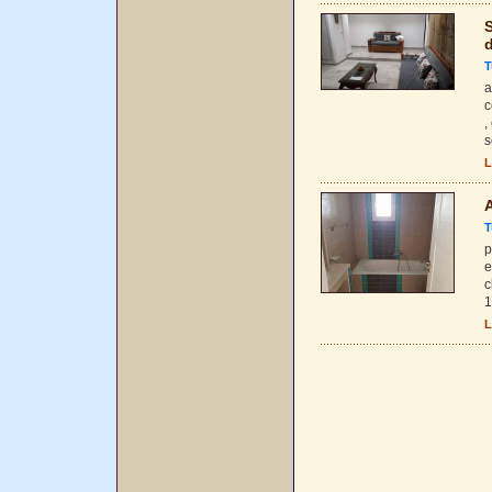
S
T
a
c
,
s
L
A
T
p
e
c
1
L