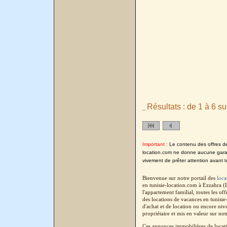
Résultats : de 1 à 6 su
_
Important :
Le contenu des offres de l
location.com ne donne aucune garanti
vivement de prêter attention avant t
Bienvenue sur notre portail des
loca
en tunisie-location.com à Ezzahra (
l'appartement familial, toutes les o
des locations de vacances en tunisi
d'achat et de location ou encore niv
propriétaire et mis en valeur sur not
Ces annonces immobilières de locati