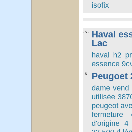
isofix
Haval es
- 5 -
Lac
haval h2 pr
essence 9c
Peugoet 
- 6 -
dame vend 2
utilisée 387
peugeot avec
fermeture 
d'origine 