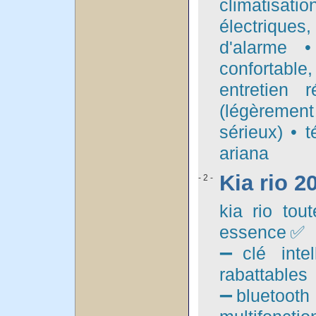
climatisati
électrique
d'alarme •
confortable
entretien 
(légèrement
sérieux) • t
ariana
Kia rio 2
- 2 -
kia rio to
essence✅ ➖
➖clé intel
rabattable
➖bluetooth