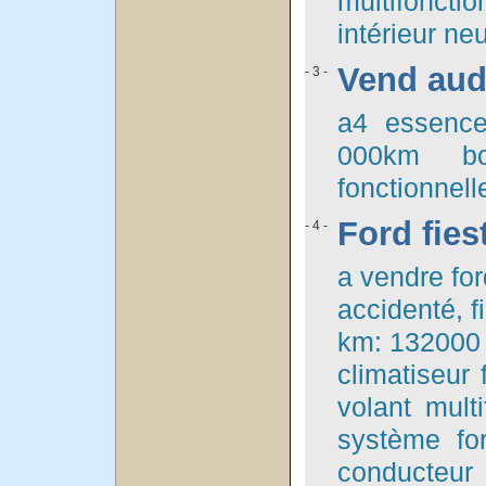
multifonct
intérieur ne
Vend aud
- 3 -
a4 essence
000km bo
fonctionnell
Ford fie
- 4 -
a vendre for
accidenté, 
km: 132000 
climatiseur 
volant mult
système for
conducteur 