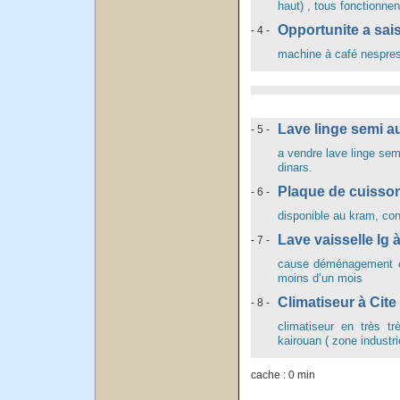
haut) , tous fonctionne
Opportunite a sai
- 4 -
machine à café nespress
Lave linge semi 
- 5 -
a vendre lave linge semi
dinars.
Plaque de cuisson
- 6 -
disponible au kram, co
Lave vaisselle lg 
- 7 -
cause déménagement et
moins d’un mois
Climatiseur à Cite
- 8 -
climatiseur en très t
kairouan ( zone industrie
cache : 0 min