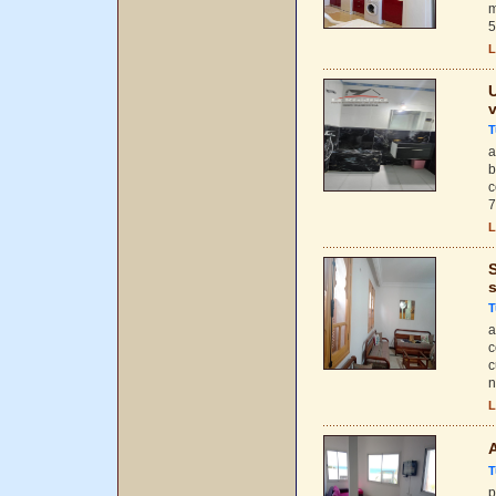
m
5
L
U
T
a
b
c
7
L
S
T
a
c
c
n
L
A
T
p