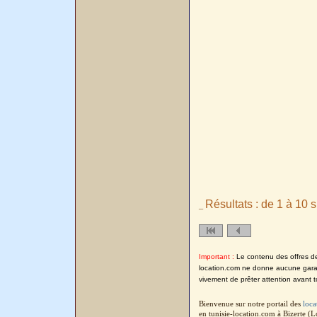
Résultats : de 1 à 10 s
_
Important :
Le contenu des offres de l
location.com ne donne aucune garanti
vivement de prêter attention avant t
Bienvenue sur notre portail des
loca
en tunisie-location.com à Bizerte (