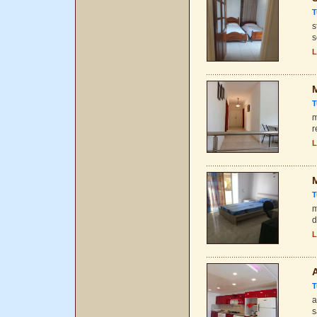
T
s
s
L
M
T
m
r
L
M
T
m
d
L
A
T
a
s