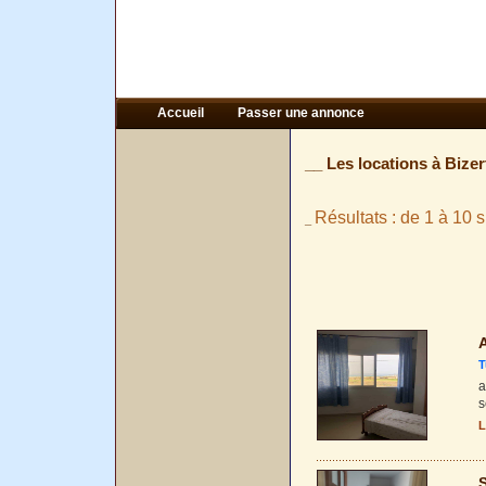
Accueil
Passer une annonce
__ Les locations à Bizer
Résultats : de 1 à 10 s
_
A
T
a
s
L
S