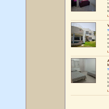
s
b
t
L
V
T
l
m
u
s
L
A
b
T
i
l
l
é
L